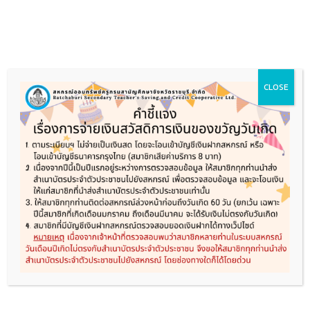
Skip
to
content
CLOSE
หน้าแรก
เกี่ยวกับสหกรณ์
ประชาสัมพันธ์
ระเบียบและข้อบังคับ
ผลการดำเนินการ
ดาวน์โหลดแบบฟอร์ม
ติดต่อสหกรณ์
Design
MAGAZINE
Lorem ipsum dolor sit amet, consectetuer adipiscing
elit, sed diam nonummy nibh euismod tincidunt ut