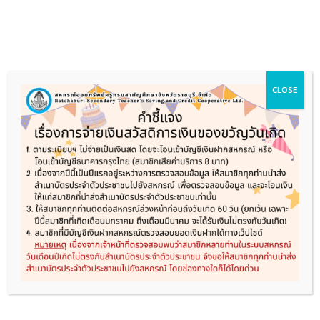
Skip
to
content
CLOSE
หน้าแรก
เกี่ยวกับสหกรณ์
ประชาสัมพันธ์
ระเบียบและข้อบังคับ
ผลการดำเนินการ
ดาวน์โหลดแบบฟอร์ม
ติดต่อสหกรณ์
MONTHLY ARCHIVES:
มีนาคม 2025
13
มี.ค.